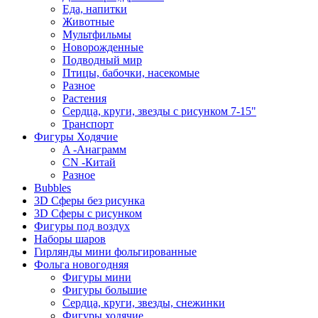
Еда, напитки
Животные
Мультфильмы
Новорожденные
Подводный мир
Птицы, бабочки, насекомые
Разное
Растения
Сердца, круги, звезды с рисунком 7-15"
Транспорт
Фигуры Ходячие
A -Анаграмм
CN -Китай
Разное
Bubbles
3D Сферы без рисунка
3D Сферы с рисунком
Фигуры под воздух
Наборы шаров
Гирлянды мини фольгированные
Фольга новогодняя
Фигуры мини
Фигуры большие
Сердца, круги, звезды, снежинки
Фигуры ходячие