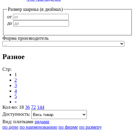
Размер шарика (в дюймах)
от
до
Фирма производитель
Разное
Стр:
1
2
3
4
5
»
Кол-во:
18
36
72
144
Доступность:
Вид:
плитками
рядами
по цене
по наименованию
по фирме
по размеру