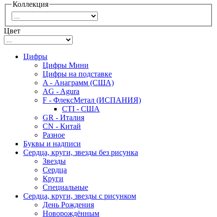
Коллекция
Цвет
Цифры
Цифры Мини
Цифры на подставке
A - Анаграмм (США)
AG - Agura
F - ФлексМетал (ИСПАНИЯ)
CTI - США
GR - Италия
CN - Китай
Разное
Буквы и надписи
Сердца, круги, звезды без рисунка
Звезды
Сердца
Круги
Специальные
Сердца, круги, звезды с рисунком
День Рождения
Новорождённым