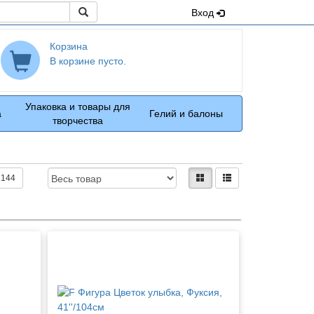
Поиск
Вход
Корзина
В корзине пусто.
Упаковка и товары для
а
Гелий и балоны
творчества
Доступность:
Вид:
плитками
рядами
144