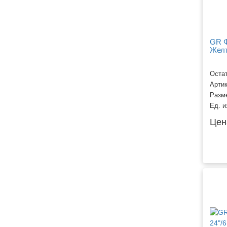
GR Ф
Желт
Остат
Арти
Разм
Ед. и
Цен