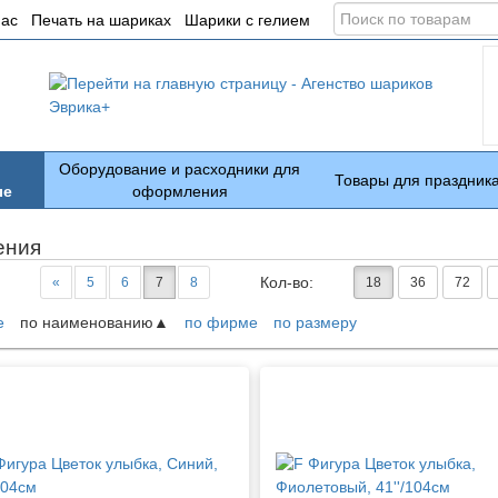
Поиск
нас
Печать на шариках
Шарики с гелием
по
товарам
Оборудование и расходники для
Товары для праздник
ые
оформления
ения
Кол-во:
«
5
6
7
8
18
36
72
е
по наименованию
по фирме
по размеру
ары