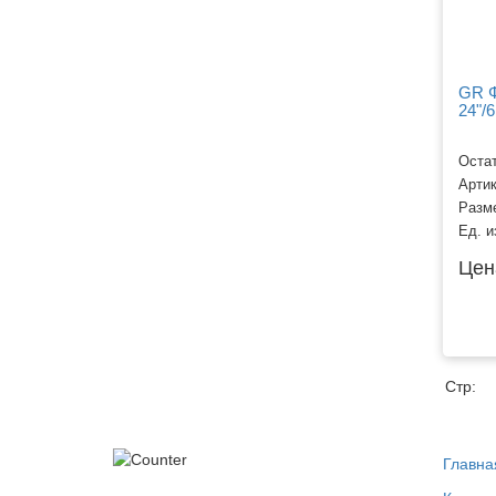
GR Ф
24"/
Остат
Арти
Разм
Ед. и
Цен
Стр:
Главна