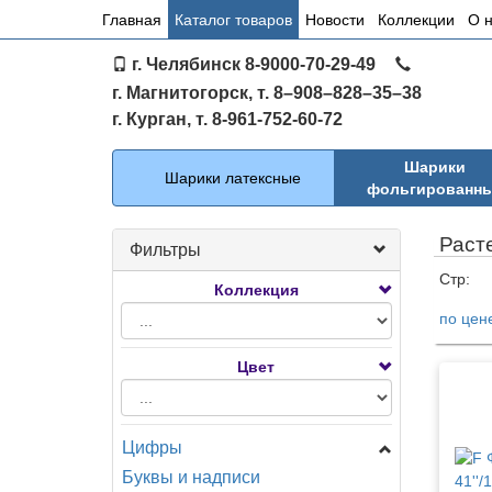
Основное
Главная
Каталог товаров
Новости
Коллекции
О 
меню
г. Челябинск 8-9000-70-29-49
по
г. Магнитогорск, т. 8–908–828–35–38
сайту
г. Курган, т. 8-961-752-60-72
Каталог
Шарики
Шарики латексные
фольгированн
Раст
Фильтры
Стр:
Коллекция
по цен
Тов
Цвет
Цифры
Буквы и надписи
Цифры Мини