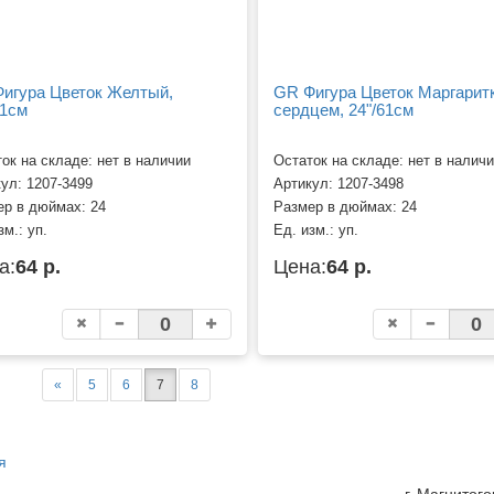
игура Цветок Желтый,
GR Фигура Цветок Маргаритк
61см
сердцем, 24"/61см
ок на складе: нет в наличии
Остаток на складе: нет в налич
кул:
1207-3499
Артикул:
1207-3498
ер в дюймах:
24
Размер в дюймах:
24
зм.:
уп.
Ед. изм.:
уп.
а:
64 р.
Цена:
64 р.
«
5
6
7
8
я