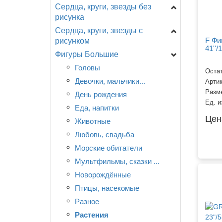
Сердца, круги, звезды без
Цифры на подставке
рисунка
A - Анаграмм (США)
Сердца, круги, звезды с
Звезды
AG - Agura
F Фи
рисунком
Сердца
F - ФлексМетал
41''/
Фигуры Большие
День Рождения
(ИСПАНИЯ)
Круги
Новорождённым
Головы
GR - Италия
Специальные
CTI - США
Остат
Разное
Девочки, мальчики...
Арти
CN - Китай
Разм
Любовь, свадьба.
День рождения
Разное
Ед. и
Детская тематика,
Еда, напитки
Цен
мультфильмы.
Животные
События, праздники.
Любовь, свадьба
Смайлы, улыбки.
Морские обитатели
Поздравляю!
Мультфильмы, сказки ...
Новорождённые
Птицы, насекомые
Разное
Растения