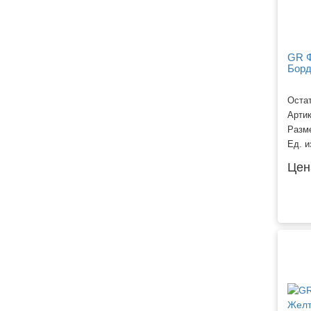
GR Ф
Борд
Остат
Арти
Разм
Ед. и
Цен