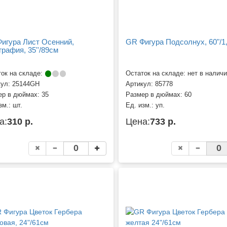
игура Лист Осенний,
GR Фигура Подсолнух, 60"/1
графия, 35''/89см
ок на складе:
Остаток на складе: нет в налич
кул:
25144GH
Артикул:
85778
ер в дюймах:
35
Размер в дюймах:
60
зм.:
шт.
Ед. изм.:
уп.
а:
310 р.
Цена:
733 р.