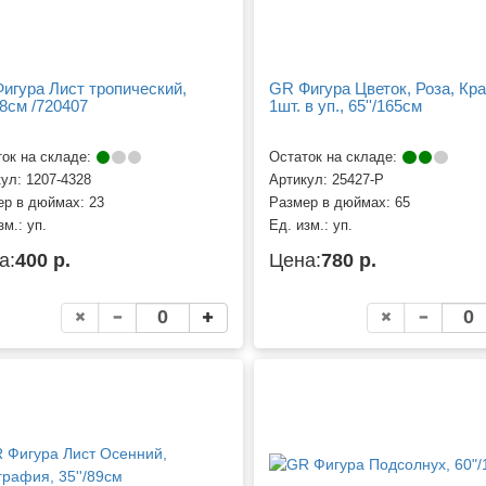
игура Лист тропический,
GR Фигура Цветок, Роза, Кр
58см /720407
1шт. в уп., 65''/165см
ок на складе:
Остаток на складе:
кул:
1207-4328
Артикул:
25427-P
ер в дюймах:
23
Размер в дюймах:
65
зм.:
уп.
Ед. изм.:
уп.
а:
400 р.
Цена:
780 р.