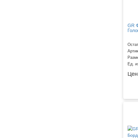
Транспорт
GR Ф
Голо
Остат
Арти
Разм
Ед. и
Цен