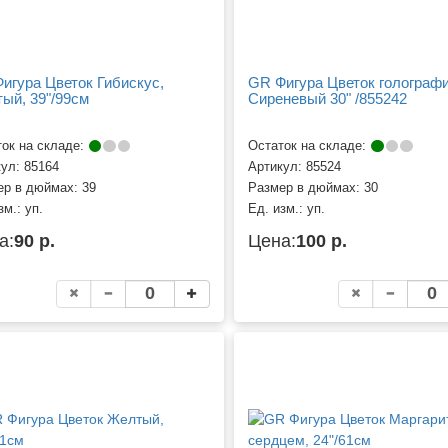
игура Цветок Гибискус,
GR Фигура Цветок голограф
ый, 39"/99см
Сиреневый 30" /855242
ок на складе:
Остаток на складе:
кул:
85164
Артикул:
85524
ер в дюймах:
39
Размер в дюймах:
30
зм.:
уп.
Ед. изм.:
уп.
а:
90 р.
Цена:
100 р.