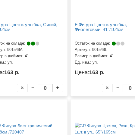
гура Цветок улыбка, Синий,
F Фигура Цветок улыбка,
104см
Фиолетовый, 41''/104см
ок на складе:
Остаток на складе:
кул:
901548A
Артикул:
901548L
ер в дюймах:
41
Размер в дюймах:
41
зм.:
уп.
Ед. изм.:
уп.
а:
163 р.
Цена:
163 р.