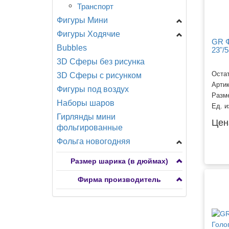
Транспорт
Фигуры Мини
Фигуры Ходячие
Shake, шар с ручкой
GR Ф
Bubbles
Головы
A -Анаграмм
23"/
3D Сферы без рисунка
Девочки, мальчики
CN -Китай
Остат
3D Сферы с рисунком
Динозавры, драконы
Разное
Арти
Фигуры под воздух
Еда, напитки
Разм
Наборы шаров
Животные
Ед. и
Гирлянды мини
Мультфильмы
Цен
фольгированные
Новорожденные
Фольга новогодняя
Подводный мир
Фигуры мини
Птицы, бабочки,
Размер шарика (в дюймах)
насекомые
Фигуры большие
Фирма производитель
Разное
Сердца, круги, звезды,
снежинки
Растения
Фигуры ходячие
Сердца, круги, звезды с
рисунком 7-15"