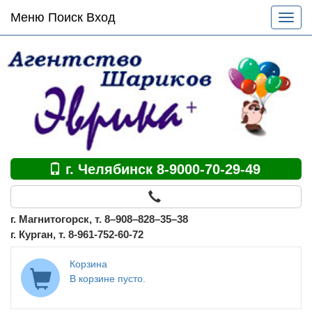
Основное
Меню Поиск Вход
Разве
меню
меню
по
сайту
г. Челябинск 8-9000-70-29-49
г. Магнитогорск, т. 8–908–828–35–38
г. Курган, т. 8-961-752-60-72
Корзина
В корзине пусто.