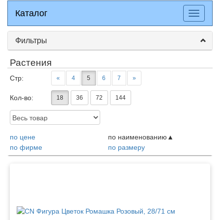
Каталог
Каталог
Разверн
меню
Фильтры
Растения
Стр:
«
4
5
6
7
»
Кол-во:
18
36
72
144
Доступность:
по цене
по наименованию
по фирме
по размеру
Товары