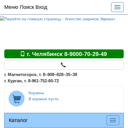
Основное
Меню Поиск Вход
Разве
меню
меню
по
сайту
г. Челябинск 8-9000-70-29-49
г. Магнитогорск, т. 8–908–828–35–38
г. Курган, т. 8-961-752-60-72
Корзина
В корзине пусто.
Каталог
Каталог
Разверн
меню