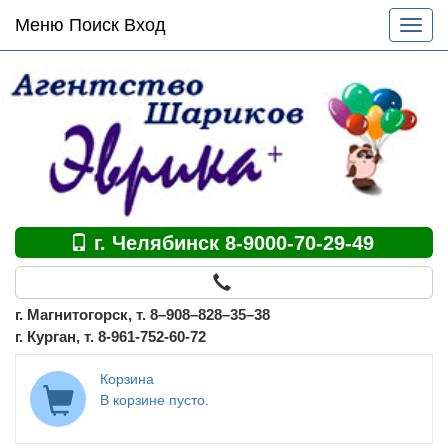
Основное
Меню Поиск Вход
Разве
меню
меню
по
сайту
г. Челябинск 8-9000-70-29-49
г. Магнитогорск, т. 8–908–828–35–38
г. Курган, т. 8-961-752-60-72
Корзина
В корзине пусто.