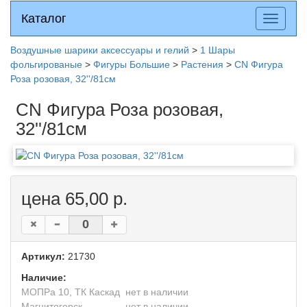
Каталог
Каталог
Разверн
меню
Воздушные шарики аксессуары и гелий
>
1 Шары
фольгированые
>
Фигуры Большие
>
Растения
>
CN Фигура
Роза розовая, 32''/81см
CN Фигура Роза розовая,
32''/81см
цена 65,00 р.
Артикул:
21730
Наличие:
МОПРа 10, ТК Каскад
нет в наличии
Магнитогорск
нет в наличии