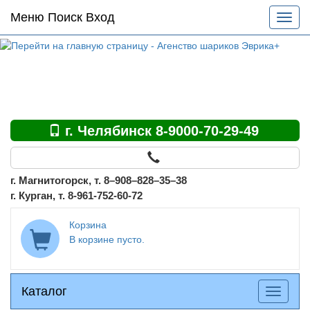
Основное
Меню Поиск Вход
Разве
меню
меню
по
сайту
г. Челябинск 8-9000-70-29-49
г. Магнитогорск, т. 8–908–828–35–38
г. Курган, т. 8-961-752-60-72
Корзина
В корзине пусто.
Каталог
Каталог
Разверн
меню