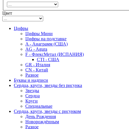
Цвет
Цифры
Цифры Мини
Цифры на подставке
A - Анаграмм (США)
AG - Agura
F - ФлексМетал (ИСПАНИЯ)
CTI - США
GR - Италия
CN - Китай
Разное
Буквы и надписи
Сердца, круги, звезды без рисунка
Звезды
Сердца
Круги
Специальные
Сердца, круги, звезды с рисунком
День Рождения
Новорождённым
Разное