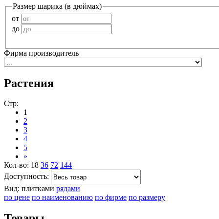
Размер шарика (в дюймах)
от
до
Фирма производитель
Растения
Стр:
1
2
3
4
5
»
Кол-во:
18
36
72
144
Доступность:
Вид:
плитками
рядами
по цене
по наименованию
по фирме
по размеру
Товары