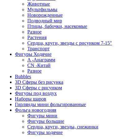
Животные
Мультфильмы
Новорожденные
Подводный мир
Птицы, бабочки, насекомые
Разное
Растения
Сердца, круги, звезды с рисунком 7-15"
Транспорт
Фигуры Ходячие
A -Анаграмм
CN -Китай
Разное
Bubbles
3D Сферы без рисунка
3D Сферы с рисунком
Фигуры под воздух
Наборы шаров
Гирлянды мини фольгированные
Фольга новогодняя
Фигуры мини
Фигуры большие
Сердца, круги, звезды, снежинки
Фигуры ходячие