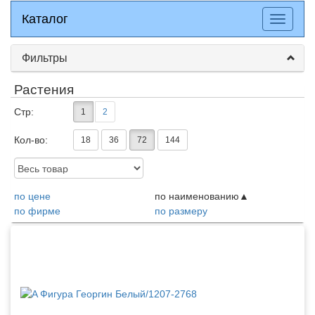
Каталог
Каталог
Разверн
меню
Фильтры
Растения
Стр:
1
2
Кол-во:
18
36
72
144
Доступность:
по цене
по наименованию
по фирме
по размеру
Товары