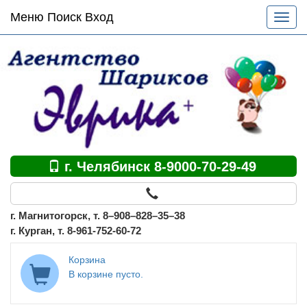
Основное
Меню Поиск Вход
Разве
меню
меню
по
сайту
г. Челябинск 8-9000-70-29-49
г. Магнитогорск, т. 8–908–828–35–38
г. Курган, т. 8-961-752-60-72
Корзина
В корзине пусто.