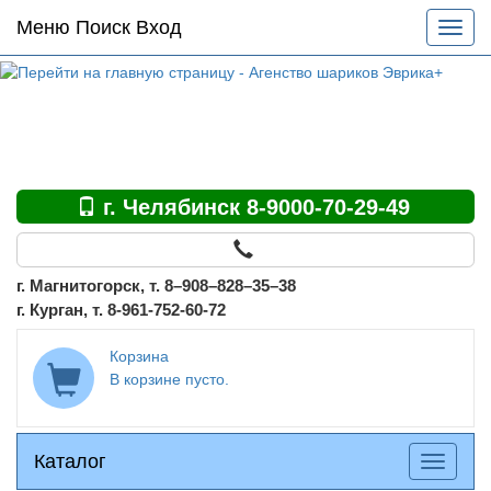
Основное
Меню Поиск Вход
Разве
меню
меню
по
сайту
г. Челябинск 8-9000-70-29-49
г. Магнитогорск, т. 8–908–828–35–38
г. Курган, т. 8-961-752-60-72
Корзина
В корзине пусто.
Каталог
Каталог
Разверн
меню