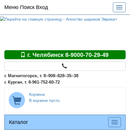
Основное
Меню Поиск Вход
Разве
меню
меню
по
сайту
г. Челябинск 8-9000-70-29-49
г. Магнитогорск, т. 8–908–828–35–38
г. Курган, т. 8-961-752-60-72
Корзина
В корзине пусто.
Каталог
Каталог
Разверн
меню