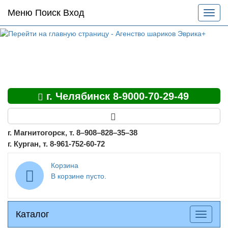
Основное
Меню Поиск Вход
Разве
меню
меню
по
сайту
г. Челябинск 8-9000-70-29-49
г. Магнитогорск, т. 8–908–828–35–38
г. Курган, т. 8-961-752-60-72
Корзина
В корзине пусто.
Каталог
Каталог
Разверн
меню