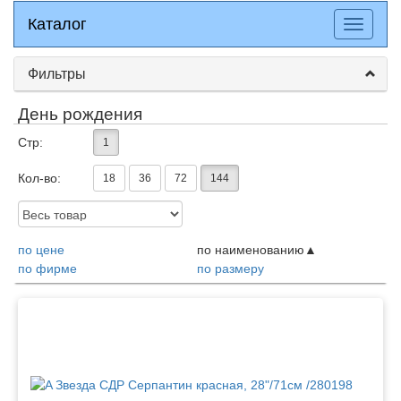
Каталог
Каталог
Разверн
меню
Фильтры
День рождения
Стр:
1
Кол-во:
18
36
72
144
Доступность:
по цене
по наименованию
по фирме
по размеру
Товары