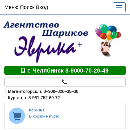
Основное
Меню Поиск Вход
Разве
меню
меню
по
сайту
г. Челябинск 8-9000-70-29-49
г. Магнитогорск, т. 8–908–828–35–38
г. Курган, т. 8-961-752-60-72
Корзина
В корзине пусто.