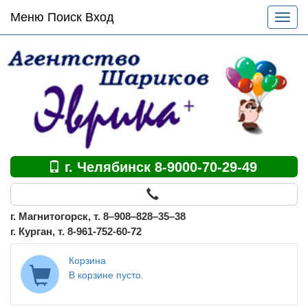
Основное
Меню Поиск Вход
Разве
меню
меню
по
сайту
г. Челябинск 8-9000-70-29-49
г. Магнитогорск, т. 8–908–828–35–38
г. Курган, т. 8-961-752-60-72
Корзина
В корзине пусто.