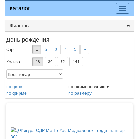
Каталог
Каталог
Разверн
меню
Фильтры
День рождения
Стр:
1
2
3
4
5
»
Кол-во:
18
36
72
144
Доступность:
по цене
по наименованию
по фирме
по размеру
Товары