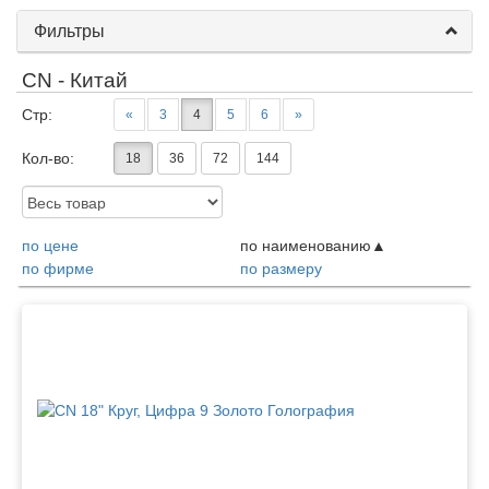
Фильтры
CN - Китай
Стр:
«
3
4
5
6
»
Кол-во:
18
36
72
144
Доступность:
по цене
по наименованию
по фирме
по размеру
Товары