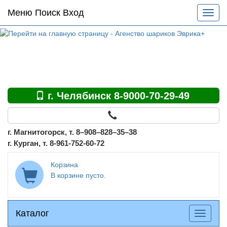
Основное
Меню Поиск Вход
Разве
меню
меню
по
сайту
г. Челябинск 8-9000-70-29-49
г. Магнитогорск, т. 8–908–828–35–38
г. Курган, т. 8-961-752-60-72
Корзина
В корзине пусто.
Каталог
Каталог
Разверн
меню