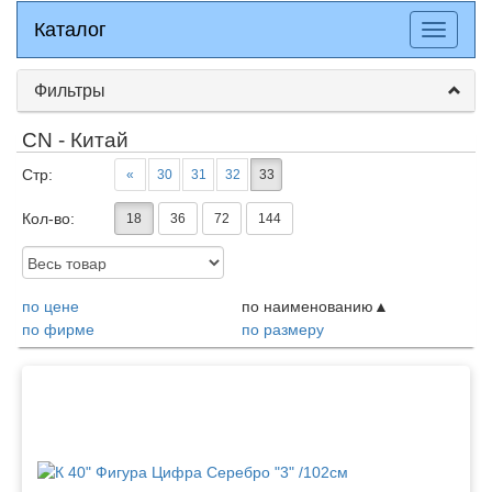
Каталог
Каталог
Разверн
меню
Фильтры
CN - Китай
Стр:
«
30
31
32
33
Кол-во:
18
36
72
144
Доступность:
по цене
по наименованию
по фирме
по размеру
Товары