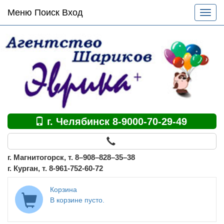
Основное
Меню Поиск Вход
Разве
меню
меню
по
сайту
г. Челябинск 8-9000-70-29-49
г. Магнитогорск, т. 8–908–828–35–38
г. Курган, т. 8-961-752-60-72
Корзина
В корзине пусто.