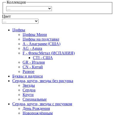
Коллекция
Цвет
Цифры
Цифры Мини
Цифры на подставке
A - Анаграмм (США)
AG - Agura
F - ФлексМетал (ИСПАНИЯ)
CTI - США
GR - Италия
CN - Китай
Разное
Буквы и надписи
Сердца, круги, звезды без рисунка
Звезды
Сердца
Круги
Специальные
Сердца, круги, звезды с рисунком
День Рождения
Новорождённым