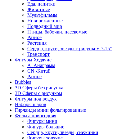
Еда, напитки
Животные
Мультфильмы
Новорожденные
Подводный мир
Птицы, бабочки, насекомые
Разное
Растения
Сердца, круги, звезды с рисунком 7-15"
Транспорт
Фигуры Ходячие
A -Анаграмм
CN -Китай
Разное
Bubbles
3D Сферы без рисунка
3D Сферы с рисунком
Фигуры под воздух
Наборы шаров
Гирлянды мини фольгированные
Фольга новогодняя
Фигуры мини
Фигуры большие
Сердца, круги, звезды, снежинки
Фигуры ходячие