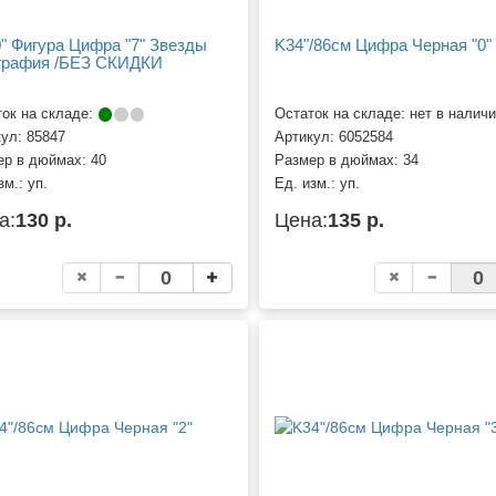
" Фигура Цифра "7" Звезды
K34"/86см Цифра Черная "0"
графия /БЕЗ СКИДКИ
ок на складе:
Остаток на складе: нет в налич
кул:
85847
Артикул:
6052584
ер в дюймах:
40
Размер в дюймах:
34
зм.:
уп.
Ед. изм.:
уп.
а:
130 р.
Цена:
135 р.