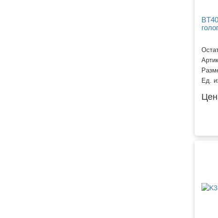
BT40
голо
Остат
Арти
Разм
Ед. и
Цен