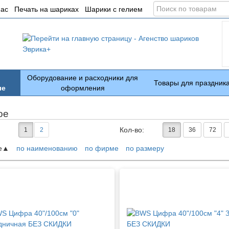
Поиск
нас
Печать на шариках
Шарики с гелием
по
товарам
Оборудование и расходники для
Товары для праздник
ые
оформления
ое
Кол-во:
1
2
18
36
72
е
по наименованию
по фирме
по размеру
ары