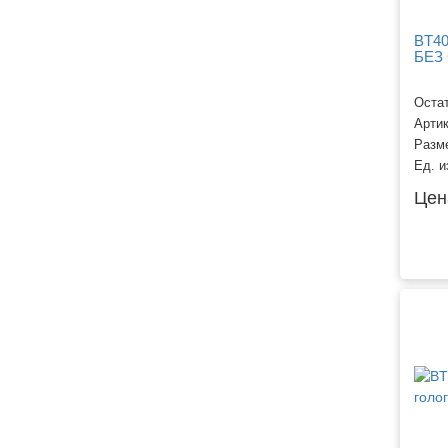
BT40
БЕЗ
Остат
Арти
Разм
Ед. и
Цен