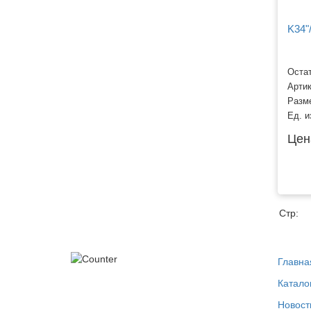
K34"
Остат
Арти
Разм
Ед. и
Цен
Стр:
Главна
Катало
Новост