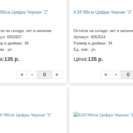
/86см Цифра Черная "2"
K34"/86см Цифра Черная "3"
ок на складе: нет в наличии
Остаток на складе: нет в налич
кул:
6052607
Артикул:
6052614
ер в дюймах:
34
Размер в дюймах:
34
зм.:
уп.
Ед. изм.:
уп.
а:
135 р.
Цена:
135 р.