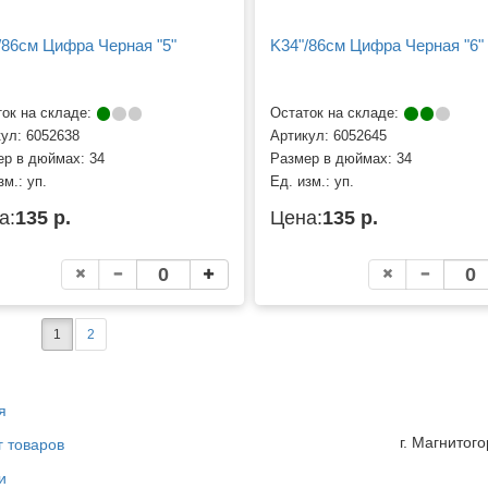
/86см Цифра Черная "5"
K34"/86см Цифра Черная "6"
ок на складе:
Остаток на складе:
кул:
6052638
Артикул:
6052645
ер в дюймах:
34
Размер в дюймах:
34
зм.:
уп.
Ед. изм.:
уп.
а:
135 р.
Цена:
135 р.
1
2
я
г. Магнитог
г товаров
и