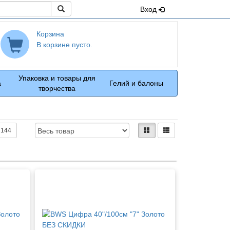
Поиск
Вход
Корзина
В корзине пусто.
Упаковка и товары для
а
Гелий и балоны
творчества
Доступность:
Вид:
плитками
рядами
144