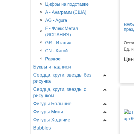
Цифры на подставке
A - Анаграмм (США)
AG - Agura
BWS 
F - ФлексМетал
праз
(ИСПАНИЯ)
GR - Италия
CTI - США
Остат
Ед. и
CN - Китай
Цен
Разное
Буквы и надписи
Сердца, круги, звезды без
рисунка
Сердца, круги, звезды с
Звезды
рисунком
Сердца
Фигуры Большие
День Рождения
Круги
Фигуры Мини
Новорождённым
Головы
Специальные
Фигуры Ходячие
Разное
Девочки, мальчики...
Shake, шар с ручкой
Bubbles
Любовь, свадьба.
День рождения
Головы
A -Анаграмм