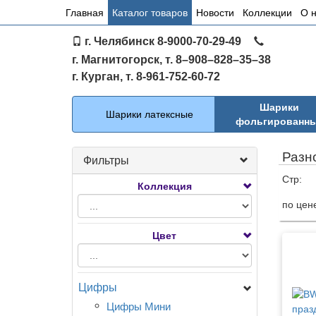
Основное
Главная
Каталог товаров
Новости
Коллекции
О 
меню
г. Челябинск 8-9000-70-29-49
по
г. Магнитогорск, т. 8–908–828–35–38
сайту
г. Курган, т. 8-961-752-60-72
Каталог
Шарики
Шарики латексные
фольгированн
Разн
Фильтры
Стр:
Коллекция
по цен
Тов
Цвет
Цифры
Цифры Мини