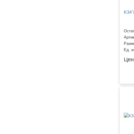
K34"
Остат
Арти
Разм
Ед. и
Цен