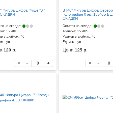
" Фигура Цифра Фуше "0 "
BT40" Фигура Цифра Серебр
 СКИДКИ
Голография 0 арт.15840S БЕ
СКИДКИ
ок на складе:
Остаток на складе:
кул:
15840F
Артикул:
15840S
ер в дюймах:
40
Размер в дюймах:
40
зм.:
уп.
Ед. изм.:
уп.
а:
120 р.
Цена:
125 р.