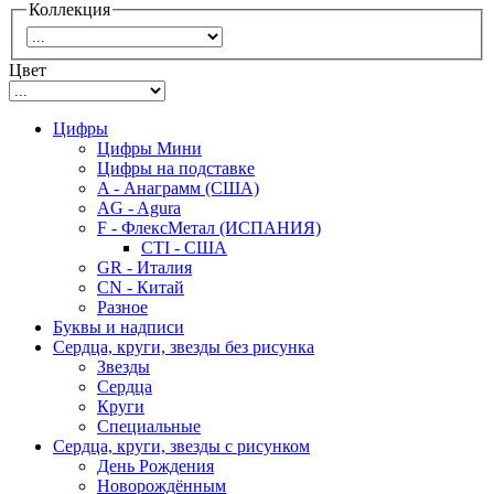
Коллекция
Цвет
Цифры
Цифры Мини
Цифры на подставке
A - Анаграмм (США)
AG - Agura
F - ФлексМетал (ИСПАНИЯ)
CTI - США
GR - Италия
CN - Китай
Разное
Буквы и надписи
Сердца, круги, звезды без рисунка
Звезды
Сердца
Круги
Специальные
Сердца, круги, звезды с рисунком
День Рождения
Новорождённым