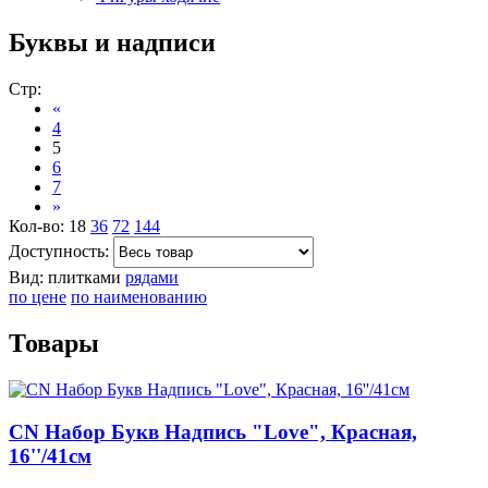
Буквы и надписи
Стр:
«
4
5
6
7
»
Кол-во:
18
36
72
144
Доступность:
Вид:
плитками
рядами
по цене
по наименованию
Товары
CN Набор Букв Надпись "Love", Красная,
16''/41см