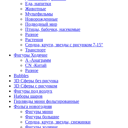
Еда, напитки
Животные
Мультфильмы
Новорожденные
Подводный мир
Птицы, бабочки, насекомые
Разное
Растения
Сердца, круги, звезды с рисунком 7-15"
Транспорт
Фигуры Ходячие
A -Анаграмм
CN -Китай
Разное
Bubbles
3D Сферы без рисунка
3D Сферы с рисунком
Фигуры под воздух
Наборы шаров
Гирлянды мини фольгированные
Фольга новогодняя
Фигуры мини
Фигуры большие
Сердца, круги, звезды, снежинки
Фигуры ходячие