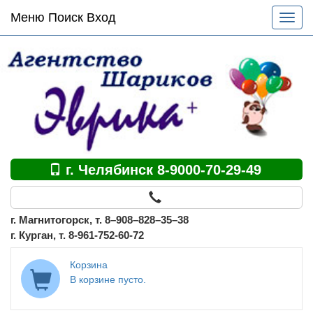
Основное
Меню Поиск Вход
Разве
меню
меню
по
сайту
г. Челябинск 8-9000-70-29-49
г. Магнитогорск, т. 8–908–828–35–38
г. Курган, т. 8-961-752-60-72
Корзина
В корзине пусто.