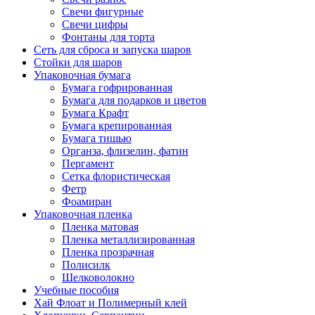
Свечи фигурные
Свечи цифры
Фонтаны для торта
Сеть для сброса и запуска шаров
Стойки для шаров
Упаковочная бумага
Бумага гофрированная
Бумага для подарков и цветов
Бумага Крафт
Бумага крепированная
Бумага тишью
Органза, флизелин, фатин
Пергамент
Сетка флористическая
Фетр
Фоамиран
Упаковочная пленка
Пленка матовая
Пленка металлизированная
Пленка прозрачная
Полисилк
Шелковолокно
Учебные пособия
Хай Флоат и Полимерный клей