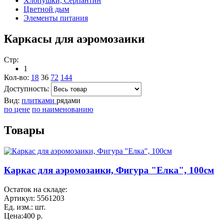
Хлопушки, Серпантин
Цветной дым
Элементы питания
Каркасы для аэромозаики
Стр:
1
Кол-во:
18
36
72
144
Доступность:
Вид:
плитками
рядами
по цене
по наименованию
Товары
Каркас для аэромозаики, Фигура "Елка", 100см
Остаток на складе:
Артикул:
5561203
Ед. изм.:
шт.
Цена:
400 р.