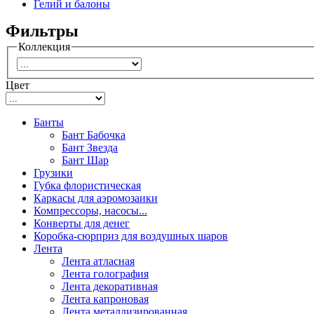
Гелий и балоны
Фильтры
Коллекция
Цвет
Банты
Бант Бабочка
Бант Звезда
Бант Шар
Грузики
Губка флористическая
Каркасы для аэромозаики
Компрессоры, насосы...
Конверты для денег
Коробка-сюрприз для воздушных шаров
Лента
Лента атласная
Лента голография
Лента декоративная
Лента капроновая
Лента металлизированная