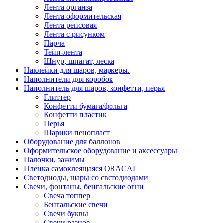
Лента органза
Лента оформительская
Лента репсовая
Лента с рисунком
Парча
Тейп-лента
Шнур, шпагат, леска
Наклейки для шаров, маркеры.
Наполнители для коробок
Наполнитель для шаров, конфетти, перья
Глиттер
Конфетти бумага/фольга
Конфетти пластик
Перья
Шарики пенопласт
Оборудование для баллонов
Оформительское оборудование и аксессуары
Палочки, зажимы
Пленка самоклеящаяся ORACAL
Светодиоды, шары со светодиодами
Свечи, фонтаны, бенгальские огни
Свеча топпер
Бенгальские свечи
Свечи буквы
Свечи разное