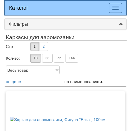
Каталог
Каталог
Разверн
меню
Фильтры
Каркасы для аэромозаики
Стр:
1
2
Кол-во:
18
36
72
144
Доступность:
по цене
по наименованию
Товары