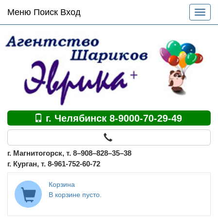
Основное
Меню Поиск Вход
Разве
меню
меню
по
сайту
г. Челябинск 8-9000-70-29-49
г. Магнитогорск, т. 8–908–828–35–38
г. Курган, т. 8-961-752-60-72
Корзина
В корзине пусто.