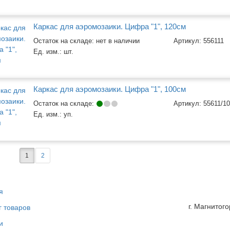
Каркас для аэромозаики. Цифра "1", 120см
Остаток на складе: нет в наличии
Артикул:
556111
Ед. изм.:
шт.
Каркас для аэромозаики. Цифра "1", 100см
Остаток на складе:
Артикул:
55611/1
Ед. изм.:
уп.
1
2
я
г. Магнитог
г товаров
и