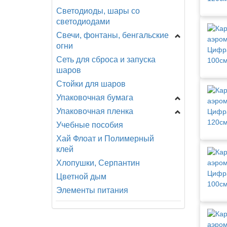
Тейп-лента
Светодиоды, шары со
светодиодами
Шнур, шпагат, леска
Свечи, фонтаны, бенгальские
огни
Сеть для сброса и запуска
Свеча топпер
шаров
Бенгальские свечи
Стойки для шаров
Свечи буквы
Упаковочная бумага
Свечи разное
Упаковочная пленка
Бумага гофрированная
Свечи фигурные
Учебные пособия
Бумага для подарков и
Пленка матовая
Свечи цифры
цветов
Хай Флоат и Полимерный
Пленка
Фонтаны для торта
клей
Бумага Крафт
металлизированная
Хлопушки, Серпантин
Бумага крепированная
Пленка прозрачная
Цветной дым
Бумага тишью
Полисилк
Элементы питания
Органза, флизелин, фатин
Шелковолокно
Пергамент
Сетка флористическая