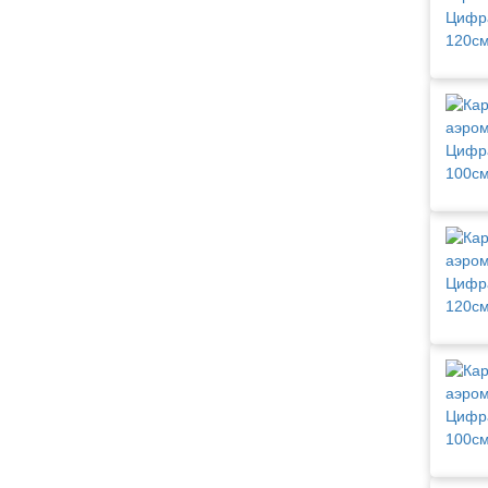
Фетр
Фоамиран