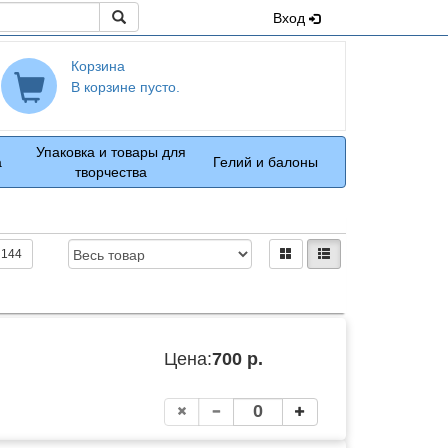
Поиск
Вход
Корзина
В корзине пусто.
Упаковка и товары для
а
Гелий и балоны
творчества
Доступность:
Вид:
плитками
рядами
144
Цена:
700 р.