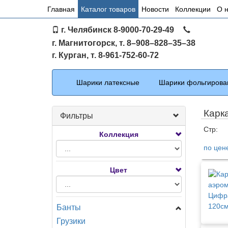
Основное
Главная
Каталог товаров
Новости
Коллекции
О 
меню
г. Челябинск 8-9000-70-29-49
по
г. Магнитогорск, т. 8–908–828–35–38
сайту
г. Курган, т. 8-961-752-60-72
Каталог
Шарики латексные
Шарики фольгирова
Карк
Фильтры
Стр:
Коллекция
по цен
Тов
Цвет
Банты
Грузики
Бант Бабочка