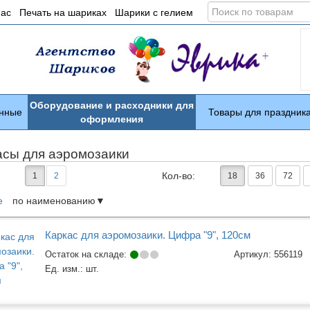
Поиск
нас
Печать на шариках
Шарики с гелием
по
товарам
Оборудование и расходники для
нные
Товары для праздник
оформления
асы для аэромозаики
Кол-во:
1
2
18
36
72
е
по наименованию
ары
Каркас для аэромозаики. Цифра "9", 120см
Остаток на складе:
Артикул:
556119
Ед. изм.:
шт.