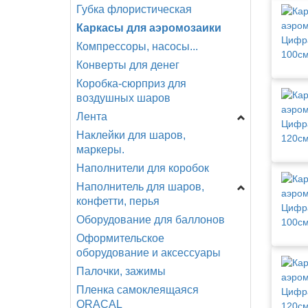
Губка флористическая
Бант Звезда
Каркасы для аэромозаики
Бант Шар
Компрессоры, насосы...
Конверты для денег
Коробка-сюрприз для
воздушных шаров
Лента
Наклейки для шаров,
Лента атласная
маркеры.
Лента голография
Наполнители для коробок
Лента декоративная
Наполнитель для шаров,
Лента капроновая
конфетти, перья
Лента металлизированная
Оборудование для баллонов
Глиттер
Лента органза
Оформительское
Конфетти бумага/фольга
Лента оформительская
оборудование и аксессуары
Конфетти пластик
Лента репсовая
Палочки, зажимы
Перья
Лента с рисунком
Пленка самоклеящаяся
Шарики пенопласт
Парча
ORACAL